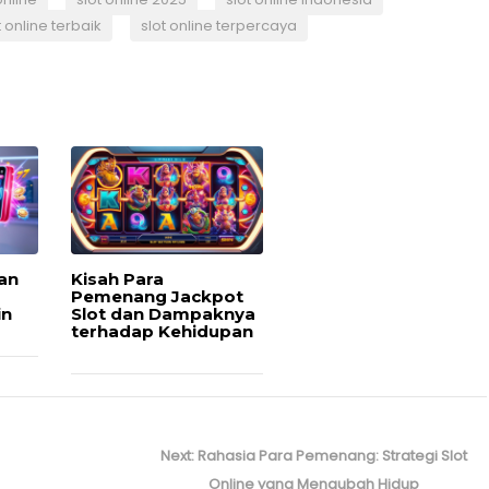
t online terbaik
slot online terpercaya
an
Kisah Para
Pemenang Jackpot
in
Slot dan Dampaknya
terhadap Kehidupan
Next
Next:
Rahasia Para Pemenang: Strategi Slot
post:
Online yang Mengubah Hidup