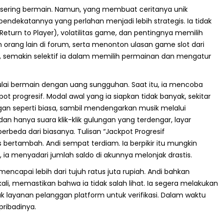
 sering bermain. Namun, yang membuat ceritanya unik
pendekatannya yang perlahan menjadi lebih strategis. Ia tidak
(Return to Player), volatilitas game, dan pentingnya memilih
rang lain di forum, serta menonton ulasan game slot dari
 semakin selektif ia dalam memilih permainan dan mengatur
mulai bermain dengan uang sungguhan. Saat itu, ia mencoba
t progresif. Modal awal yang ia siapkan tidak banyak, sekitar
ngan seperti biasa, sambil mendengarkan musik melalui
an hanya suara klik-klik gulungan yang terdengar, layar
rbeda dari biasanya. Tulisan “Jackpot Progresif
 bertambah. Andi sempat terdiam. Ia berpikir itu mungkin
 ia menyadari jumlah saldo di akunnya melonjak drastis.
capai lebih dari tujuh ratus juta rupiah. Andi bahkan
i, memastikan bahwa ia tidak salah lihat. Ia segera melakukan
 layanan pelanggan platform untuk verifikasi. Dalam waktu
pribadinya.