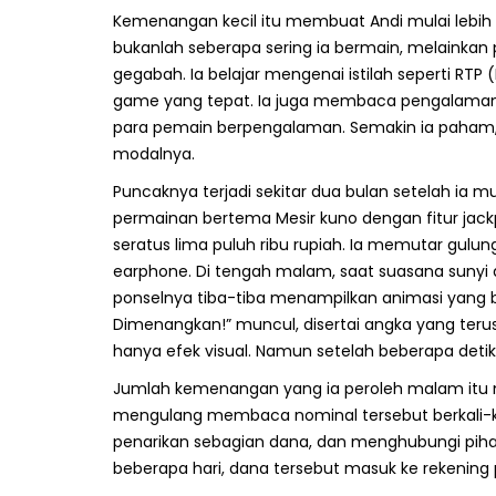
Kemenangan kecil itu membuat Andi mulai lebih
bukanlah seberapa sering ia bermain, melainkan 
gegabah. Ia belajar mengenai istilah seperti RTP 
game yang tepat. Ia juga membaca pengalaman o
para pemain berpengalaman. Semakin ia paham,
modalnya.
Puncaknya terjadi sekitar dua bulan setelah ia 
permainan bertema Mesir kuno dengan fitur jackpo
seratus lima puluh ribu rupiah. Ia memutar gulu
earphone. Di tengah malam, saat suasana sunyi d
ponselnya tiba-tiba menampilkan animasi yang be
Dimenangkan!” muncul, disertai angka yang terus
hanya efek visual. Namun setelah beberapa detik,
Jumlah kemenangan yang ia peroleh malam itu men
mengulang membaca nominal tersebut berkali-kal
penarikan sebagian dana, dan menghubungi pihak
beberapa hari, dana tersebut masuk ke rekening 