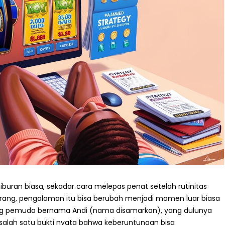
hiburan biasa, sekadar cara melepas penat setelah rutinitas
orang, pengalaman itu bisa berubah menjadi momen luar biasa
ang pemuda bernama Andi (nama disamarkan), yang dulunya
 salah satu bukti nyata bahwa keberuntungan bisa