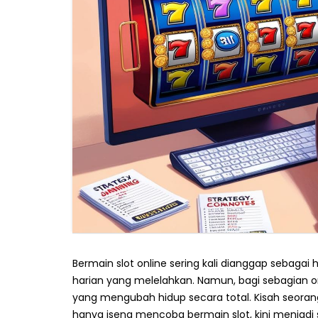
Bermain slot online sering kali dianggap sebagai 
harian yang melelahkan. Namun, bagi sebagian 
yang mengubah hidup secara total. Kisah seor
hanya iseng mencoba bermain slot, kini menjadi