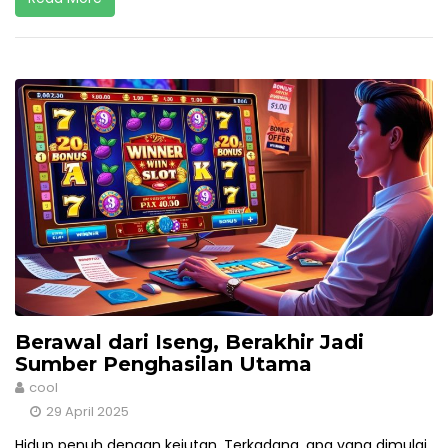
Berawal dari Iseng, Berakhir Jadi
Sumber Penghasilan Utama
cool
29 April 2025
Hidup penuh dengan kejutan. Terkadang, apa yang dimulai