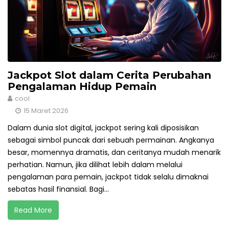
Jackpot Slot dalam Cerita Perubahan
Pengalaman Hidup Pemain
cool
15 Maret 2026
Dalam dunia slot digital, jackpot sering kali diposisikan
sebagai simbol puncak dari sebuah permainan. Angkanya
besar, momennya dramatis, dan ceritanya mudah menarik
perhatian. Namun, jika dilihat lebih dalam melalui
pengalaman para pemain, jackpot tidak selalu dimaknai
sebatas hasil finansial. Bagi...
Read More