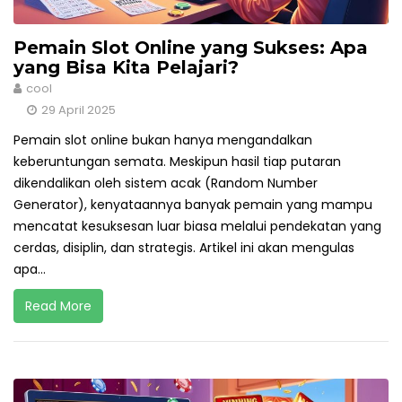
Pemain Slot Online yang Sukses: Apa
yang Bisa Kita Pelajari?
cool
29 April 2025
Pemain slot online bukan hanya mengandalkan
keberuntungan semata. Meskipun hasil tiap putaran
dikendalikan oleh sistem acak (Random Number
Generator), kenyataannya banyak pemain yang mampu
mencatat kesuksesan luar biasa melalui pendekatan yang
cerdas, disiplin, dan strategis. Artikel ini akan mengulas
apa...
Read More