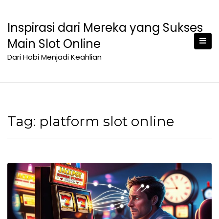
Skip
to
Inspirasi dari Mereka yang Sukses
content
Main Slot Online
Dari Hobi Menjadi Keahlian
Tag:
platform slot online