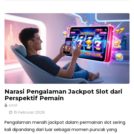
Narasi Pengalaman Jackpot Slot dari
Perspektif Pemain
cool
15 Februari 2026
Pengalaman meraih jackpot dalam permainan slot sering
kali dipandang dari luar sebagai momen puncak yang