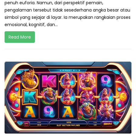
penuh euforia. Namun, dari perspektif pemain,
pengalaman tersebut tidak sesederhana angka besar atau
simbol yang sejajar di layar. Ia merupakan rangkaian proses
emosional, kognitif, dan...
Read More