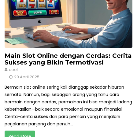
Main Slot Online dengan Cerdas: Cerita
Sukses yang Bikin Termotivasi
cool
29 April 2025
Bermain slot online sering kali dianggap sekadar hiburan
semata. Namun, bagi sebagian orang yang tahu cara
bermain dengan cerdas, permainan ini bisa menjadi ladang
keberhasilan—baik secara emosional maupun finansial.
Cerita-cerita sukses dari para pemain yang menjalani
perjalanan panjang dan penuh...
Read More