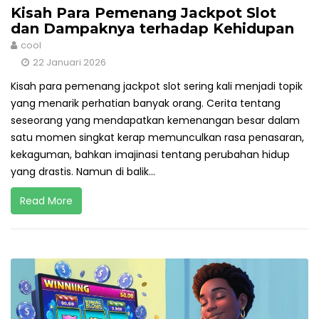
Kisah Para Pemenang Jackpot Slot
dan Dampaknya terhadap Kehidupan
cool
22 Januari 2026
Kisah para pemenang jackpot slot sering kali menjadi topik
yang menarik perhatian banyak orang. Cerita tentang
seseorang yang mendapatkan kemenangan besar dalam
satu momen singkat kerap memunculkan rasa penasaran,
kekaguman, bahkan imajinasi tentang perubahan hidup
yang drastis. Namun di balik...
Read More