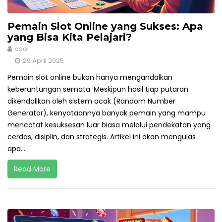
Pemain Slot Online yang Sukses: Apa
yang Bisa Kita Pelajari?
cool
29 April 2025
Pemain slot online bukan hanya mengandalkan
keberuntungan semata. Meskipun hasil tiap putaran
dikendalikan oleh sistem acak (Random Number
Generator), kenyataannya banyak pemain yang mampu
mencatat kesuksesan luar biasa melalui pendekatan yang
cerdas, disiplin, dan strategis. Artikel ini akan mengulas
apa...
Read More