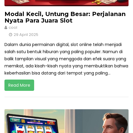
Modal Kecil, Untung Besar: Perjalanan
Nyata Para Juara Slot
cool
29 April 2025
Dalam dunia permainan digital, slot online telah menjadi
salah satu bentuk hiburan yang paling populer. Namun di
balik tampilan visual yang menggoda dan efek suara yang
memikat, ada kisah-kisah nyata yang membuktikan bahwa
keberhasilan bisa datang dari tempat yang paling...
Read More