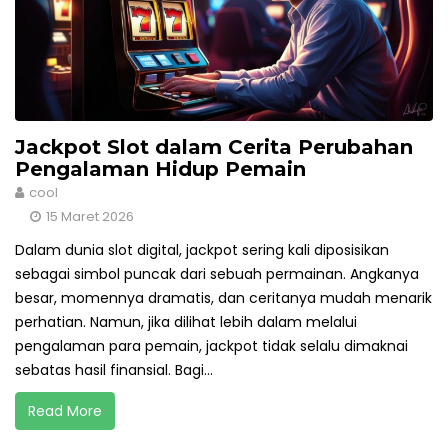
Jackpot Slot dalam Cerita Perubahan
Pengalaman Hidup Pemain
cool
15 Maret 2026
Dalam dunia slot digital, jackpot sering kali diposisikan
sebagai simbol puncak dari sebuah permainan. Angkanya
besar, momennya dramatis, dan ceritanya mudah menarik
perhatian. Namun, jika dilihat lebih dalam melalui
pengalaman para pemain, jackpot tidak selalu dimaknai
sebatas hasil finansial. Bagi...
Read More