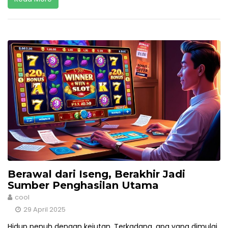
Berawal dari Iseng, Berakhir Jadi
Sumber Penghasilan Utama
cool
29 April 2025
Hidup penuh dengan kejutan. Terkadang, apa yang dimulai