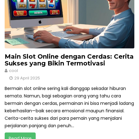
Main Slot Online dengan Cerdas: Cerita
Sukses yang Bikin Termotivasi
cool
29 April 2025
Bermain slot online sering kali dianggap sekadar hiburan
semata. Namun, bagi sebagian orang yang tahu cara
bermain dengan cerdas, permainan ini bisa menjadi ladang
keberhasilan—baik secara emosional maupun finansial.
Cerita-cerita sukses dari para pemain yang menjalani
perjalanan panjang dan penuh...
Read More