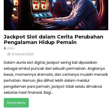
Jackpot Slot dalam Cerita Perubahan
Pengalaman Hidup Pemain
cool
15 Maret 2026
Dalam dunia slot digital, jackpot sering kali diposisikan
sebagai simbol puncak dari sebuah permainan. Angkanya
besar, momennya dramatis, dan ceritanya mudah menarik
perhatian. Namun, jika dilihat lebih dalam melalui
pengalaman para pemain, jackpot tidak selalu dimaknai
sebatas hasil finansial. Bagi...
Read More