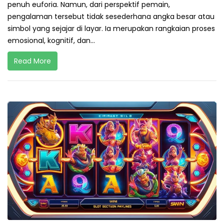
penuh euforia. Namun, dari perspektif pemain,
pengalaman tersebut tidak sesederhana angka besar atau
simbol yang sejajar di layar. Ia merupakan rangkaian proses
emosional, kognitif, dan...
Read More