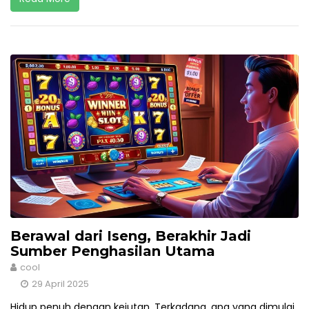
Berawal dari Iseng, Berakhir Jadi
Sumber Penghasilan Utama
cool
29 April 2025
Hidup penuh dengan kejutan. Terkadang, apa yang dimulai