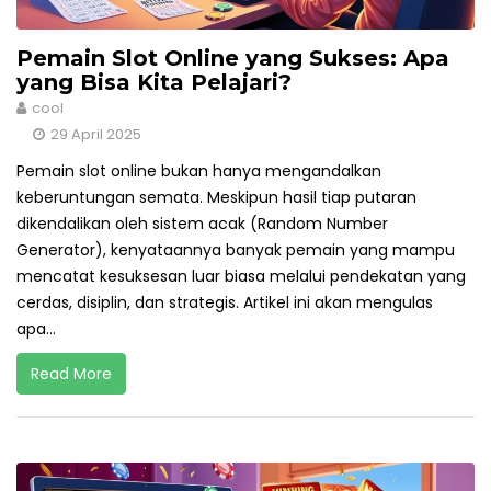
Pemain Slot Online yang Sukses: Apa
yang Bisa Kita Pelajari?
cool
29 April 2025
Pemain slot online bukan hanya mengandalkan
keberuntungan semata. Meskipun hasil tiap putaran
dikendalikan oleh sistem acak (Random Number
Generator), kenyataannya banyak pemain yang mampu
mencatat kesuksesan luar biasa melalui pendekatan yang
cerdas, disiplin, dan strategis. Artikel ini akan mengulas
apa...
Read More