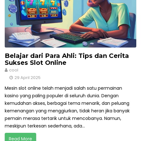
Belajar dari Para Ahli: Tips dan Cerita
Sukses Slot Online
cool
29 April 2025
Mesin slot online telah menjadi salah satu permainan
kasino yang paling populer di seluruh dunia. Dengan
kemudahan akses, berbagai tema menarik, dan peluang
kemenangan yang menggiurkan, tidak heran jika banyak
pemain merasa tertarik untuk mencobanya. Namun,
meskipun terkesan sederhana, ada...
Read More