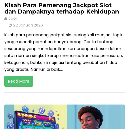
Kisah Para Pemenang Jackpot Slot
dan Dampaknya terhadap Kehidupan
cool
22 Januari 2026
Kisah para pemenang jackpot slot sering kali menjadi topik
yang menarik perhatian banyak orang. Cerita tentang
seseorang yang mendapatkan kemenangan besar dalam
satu momen singkat kerap memunculkan rasa penasaran,
kekaguman, bahkan imajinasi tentang perubahan hidup
yang drastis. Namun di balik...
Read More