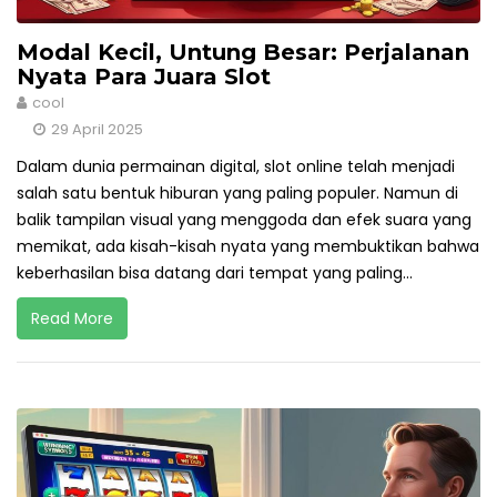
Modal Kecil, Untung Besar: Perjalanan
Nyata Para Juara Slot
cool
29 April 2025
Dalam dunia permainan digital, slot online telah menjadi
salah satu bentuk hiburan yang paling populer. Namun di
balik tampilan visual yang menggoda dan efek suara yang
memikat, ada kisah-kisah nyata yang membuktikan bahwa
keberhasilan bisa datang dari tempat yang paling...
Read More