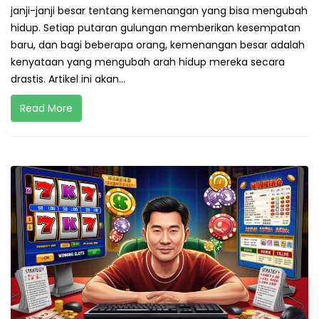
janji-janji besar tentang kemenangan yang bisa mengubah
hidup. Setiap putaran gulungan memberikan kesempatan
baru, dan bagi beberapa orang, kemenangan besar adalah
kenyataan yang mengubah arah hidup mereka secara
drastis. Artikel ini akan...
Read More