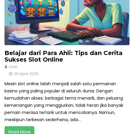
Belajar dari Para Ahli: Tips dan Cerita
Sukses Slot Online
cool
29 April 2025
Mesin slot online telah menjadi salah satu permainan
kasino yang paling populer di seluruh dunia. Dengan
kemudahan akses, berbagai tema menarik, dan peluang
kemenangan yang menggiurkan, tidak heran jika banyak
pemain merasa tertarik untuk mencobanya. Namun,
meskipun terkesan sederhana, ada...
Read More