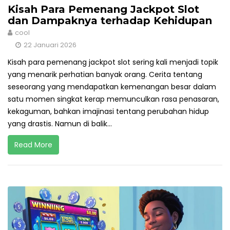
Kisah Para Pemenang Jackpot Slot
dan Dampaknya terhadap Kehidupan
cool
22 Januari 2026
Kisah para pemenang jackpot slot sering kali menjadi topik
yang menarik perhatian banyak orang. Cerita tentang
seseorang yang mendapatkan kemenangan besar dalam
satu momen singkat kerap memunculkan rasa penasaran,
kekaguman, bahkan imajinasi tentang perubahan hidup
yang drastis. Namun di balik...
Read More