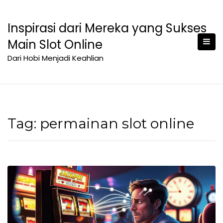
Skip
to
Inspirasi dari Mereka yang Sukses
content
Main Slot Online
Dari Hobi Menjadi Keahlian
Tag:
permainan slot online