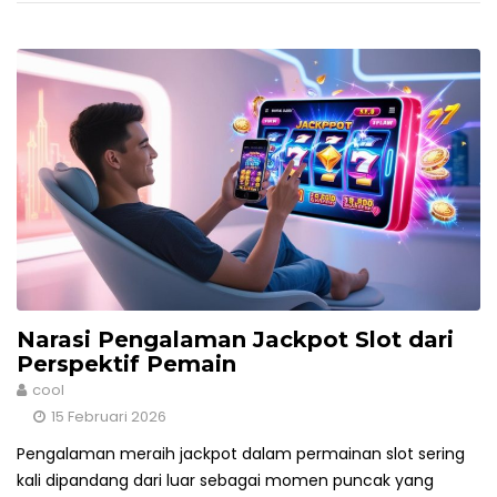
Narasi Pengalaman Jackpot Slot dari
Perspektif Pemain
cool
15 Februari 2026
Pengalaman meraih jackpot dalam permainan slot sering
kali dipandang dari luar sebagai momen puncak yang