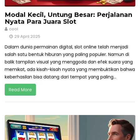
Modal Kecil, Untung Besar: Perjalanan
Nyata Para Juara Slot
cool
29 April 2025
Dalam dunia permainan digital, slot online telah menjadi
salah satu bentuk hiburan yang paling populer. Namun di
balik tampilan visual yang menggoda dan efek suara yang
memikat, ada kisah-kisah nyata yang membuktikan bahwa
keberhasilan bisa datang dari tempat yang paling...
Read More