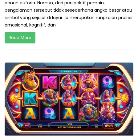
penuh euforia. Namun, dari perspektif pemain,
pengalaman tersebut tidak sesederhana angka besar atau
simbol yang sejajar di layar. Ia merupakan rangkaian proses
emosional, kognitif, dan...
Read More